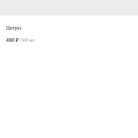
Цитрус
490
₽
/
500 мл