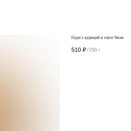
Гедзе с курицей в соусе Чили
510
₽
/
250 г