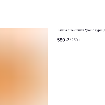
Лапша пшеничная Удон с куриц
580
₽
/
250 г